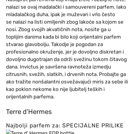
nalazi se ovaj madalački i samouvereni parfem. Iako
mladalačkog duha, ipak je muževan i vrlo često
se nalazi na listi omiljenih zbog lakoće sa kojom se
nosi. Zbog svojih akvatičnih nota, nosite ga u
toplijim danima kada bi bilo koji orijentalni parfem
stvarao glavobolju. Takodje je pogodan za
profesionalno okruženje, jer je dovoljno diskretan i
dovoljno dugotrajan da održi svežinu tokom čitavog
dana. Invictus je savršena ravnoteža izmedju
citrusnih, svežih, slatkih, i drvenih nota. Probajte ga
ako tražite nonšalantni osvežavajući miris za sebe ili
kao poklon nekome ko nije ljubitelj teških i
orijentalnih parfema.
Terre d’Hermes
Najbolji parfem za: SPECIJALNE PRILIKE