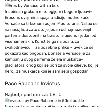
Inspirisan grčkom mitologijom i bogom ljubavi-
Erosom, ovaj miris spaja tradiciju modne kuće
Versaće sa tirkiznom bojom Mediterana. Našao se
na našoj listi zato što je jedan od najmuževnijih
parfema dostupnih na tržištu, a ujedno i jedan od
višenamenskih. Koristite ga na poslu, za
svakodnevicu ili za posebne prilike – uvek će se
pokazati kao prigodan. Donatela Versaće je za
kampanju ovog parfema želela muškarca-
gladijatora, onog koji se bori za svoje ciljeve, koji je
heroj, za muškarca koji je sam sebi gospodar.
Paco Rabbane Invictus
Najbolji parfem za: LETO
Nasuprot parfemima koji imaju zrele i ozbiljne note,