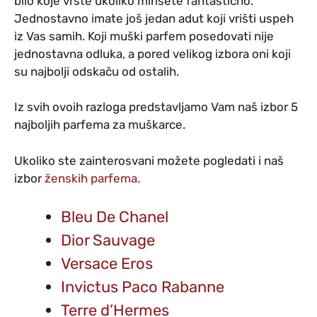
bilo koje vrste ukoliko mirišete fantastično.
Jednostavno imate još jedan adut koji vrišti uspeh
iz Vas samih. Koji muški parfem posedovati nije
jednostavna odluka, a pored velikog izbora oni koji
su najbolji odskaču od ostalih.
Iz svih ovoih razloga predstavljamo Vam naš izbor 5
najboljih parfema za muškarce.
Ukoliko ste zainterosvani možete pogledati i naš
izbor
ženskih parfema.
Bleu De Chanel
Dior Sauvage
Versace Eros
Invictus Paco Rabanne
Terre d’Hermes