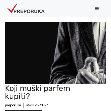
Skip
Menu
to
content
Koji muški parfem
kupiti?
preporuka
Март 23, 2023