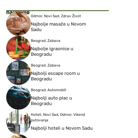
najnovije
Odmor
,
Novi Sad
,
Zdrav Život
Najbolje masaže u Novom
Sadu
Beograd
,
Zabava
Najbolje igraonice u
Beogradu
Beograd
,
Zabava
Najbolji escape room u
Beogradu
Beograd
,
Automobili
Najbolji auto plac u
Beogradu
Hoteli
,
Novi Sad
,
Odmor
,
Vikend
putovanja
Najbolji hoteli u Novom Sadu