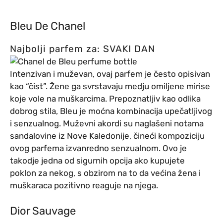
Bleu De Chanel
Najbolji parfem za: SVAKI DAN
Intenzivan i muževan, ovaj parfem je često opisivan
kao “čist”. Žene ga svrstavaju medju omiljene mirise
koje vole na muškarcima. Prepoznatljiv kao odlika
dobrog stila, Bleu je moćna kombinacija upečatljivog
i senzualnog. Muževni akordi su naglašeni notama
sandalovine iz Nove Kaledonije, čineći kompoziciju
ovog parfema izvanredno senzualnom. Ovo je
takodje jedna od sigurnih opcija ako kupujete
poklon za nekog, s obzirom na to da većina žena i
muškaraca pozitivno reaguje na njega.
Dior Sauvage