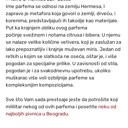
Ime parfema se odnosi na zemlju Hermesa, I
zapravo je metafora koja govori o zemlji, drveću, i
korenima, predstavljajući ih takodje kao materijale.
Put ka krajnjem obliku ovog parfema
počinje svežinom i notama citrusa i bibera. U njemu
se nalaze velike količine vetivera, koji je zaslužan za
lako prepoznatljiv i krajnje muževan miris. Jedan od
retkih u kojim se slatkoća ne oseća, oštar je, i više
pogodan za specijalne prilike. U zavisnosti od stila,
pogodan je i za svakodnevnu upotrebu, ukoliko
muškarac više voli ozbiljnije parfeme sa
kompleksnijim kompozicijama.
Sve što Vam sada prestoaje jeste da potrošite koji
mililitar nekog od ovih parfema i posetite
neku od
najboljih pivnica u Beogradu
.