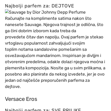
Najbolji parfem za: DEJTOVE
Računajte na komplimente satima nakon što
nanesete Sauvage. Njegova trajnost je odlična, što
ga čini dobrim izborom kada treba da
provedete čitav dan napolju. Ovaj parfem je stekao
vrtoglavu popularnost zahvaljujući svojim
toplim notama sandalovine pomešanim sa
osvežavajućom mandarinom. Inspirisan je divljjm i
otvorenim predelima, odakle dolazi njegova moćna i
plemenita kompozicija. Nosite ga u svim prilikama, a
posebno ako planirate da nekog izvedete, jer je ovo
jedan od najčešće preporučenih parfema za
dejtove.
Versace Eros
Najbolji parfem za: SVE PRILIKE