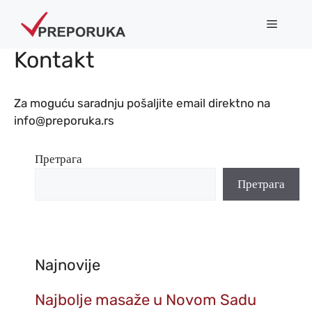
Skip
Menu
to
content
Kontakt
Za moguću saradnju pošaljite email direktno na
info@preporuka.rs
Претрага
Претрага
Najnovije
Najbolje masaže u Novom Sadu