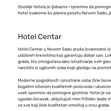
Osoblje hotela je ljubazno i spremno da pomogn
hotel svakome ko planira posetu Novom Sadu, jer
Hotel Centar
Hotel Centar u Novom Sadu pruža izvanredno isk
udobnim krevetima koji garantuju dobar san. Lo
grada, što omogućava lako istraživanje svih glavn
naročito iz uglovnih soba koje gledaju na promet
Moderne pogodnosti i prostrane sobe čine borava
bogatim izborom kvalitetnih proizvoda i ukusnom
uvek spremno da pomogne gostima. Hotel je sa
ugodan boravak, uključujući mini frižider, bade 
za sve koji žele kvalitetan smeštaj u srcu grada.