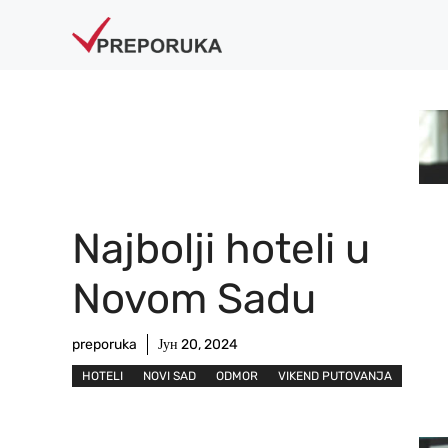
Skip
to
content
Najbolji hoteli u
Novom Sadu
preporuka
Јун 20, 2024
HOTELI
NOVI SAD
ODMOR
VIKEND PUTOVANJA