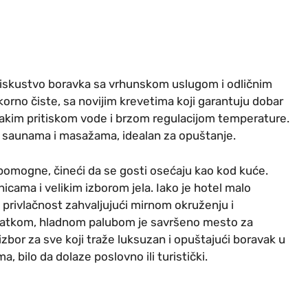
iskustvo boravka sa vrhunskom uslugom i odličnim
orno čiste, sa novijim krevetima koji garantuju dobar
 jakim pritiskom vode i brzom regulacijom temperature.
 saunama i masažama, idealan za opuštanje.
pomogne, čineći da se gosti osećaju kao kod kuće.
icama i velikim izborom jela. Iako je hotel malo
 privlačnost zahvaljujući mirnom okruženju i
 glatkom, hladnom palubom je savršeno mesto za
zbor za sve koji traže luksuzan i opuštajući boravak u
bilo da dolaze poslovno ili turistički.