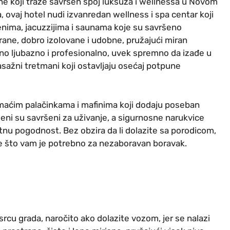
one koji traže savršen spoj luksuza i wellnessa u Novom
 ovaj hotel nudi izvanredan wellness i spa centar koji
zenima, jacuzzijima i saunama koje su savršeno
rane, dobro izolovane i udobne, pružajući miran
tno ljubazno i profesionalno, uvek spremno da izađe u
ažni tretmani koji ostavljaju osećaj potpune
omaćim palačinkama i mafinima koji dodaju poseban
eni su savršeni za uživanje, a sigurnosne narukvice
tnu pogodnost. Bez obzira da li dolazite sa porodicom,
sve što vam je potrebno za nezaboravan boravak.
srcu grada, naročito ako dolazite vozom, jer se nalazi