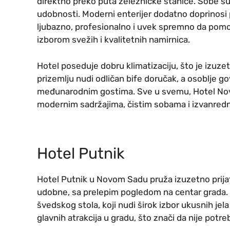
direktno preko puta železničke stanice. Sobe su p
udobnosti. Moderni enterijer dodatno doprinosi 
ljubazno, profesionalno i uvek spremno da pomo
izborom svežih i kvalitetnih namirnica.
Hotel poseduje dobru klimatizaciju, što je izuze
prizemlju nudi odličan bife doručak, a osoblje go
međunarodnim gostima. Sve u svemu, Hotel Novi
modernim sadržajima, čistim sobama i izvanre
Hotel Putnik
Hotel Putnik u Novom Sadu pruža izuzetno prijat
udobne, sa prelepim pogledom na centar grada. 
švedskog stola, koji nudi širok izbor ukusnih jela i
glavnih atrakcija u gradu, što znači da nije potr