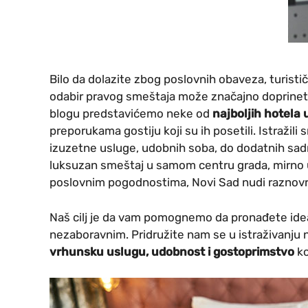
Bilo da dolazite zbog poslovnih obaveza, turistič
odabir pravog smeštaja može značajno doprine
blogu predstavićemo neke od
najboljih hotela
preporukama gostiju koji su ih posetili. Istražili
izuzetne usluge, udobnih soba, do dodatnih sadrž
luksuzan smeštaj u samom centru grada, mirno u
poslovnim pogodnostima, Novi Sad nudi raznovrs
Naš cilj je da vam pomognemo da pronađete idea
nezaboravnim. Pridružite nam se u istraživanju n
vrhunsku uslugu, udobnost i gostoprimstvo
ko