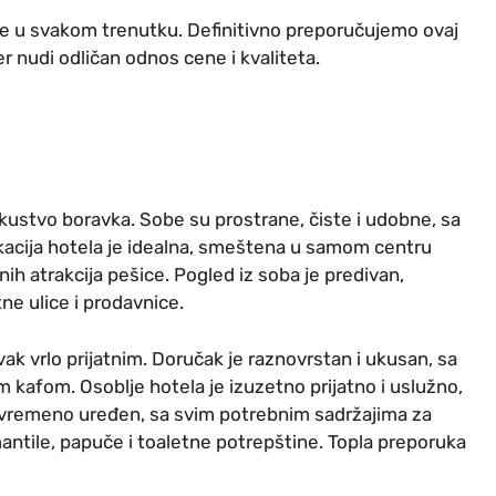
e u svakom trenutku. Definitivno preporučujemo ovaj
 nudi odličan odnos cene i kvaliteta.
ustvo boravka. Sobe su prostrane, čiste i udobne, sa
kacija hotela je idealna, smeštena u samom centru
ih atrakcija pešice. Pogled iz soba je predivan,
ne ulice i prodavnice.
k vrlo prijatnim. Doručak je raznovrstan i ukusan, sa
 kafom. Osoblje hotela je izuzetno prijatno i uslužno,
vremeno uređen, sa svim potrebnim sadržajima za
mantile, papuče i toaletne potrepštine. Topla preporuka