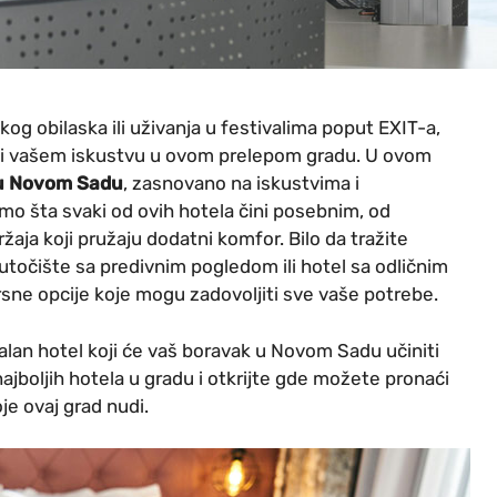
kog obilaska ili uživanja u festivalima poput EXIT-a,
ti vašem iskustvu u ovom prelepom gradu. U ovom
 u Novom Sadu
, zasnovano na iskustvima i
 smo šta svaki od ovih hotela čini posebnim, od
aja koji pružaju dodatni komfor. Bilo da tražite
točište sa predivnim pogledom ili hotel sa odličnim
ne opcije koje mogu zadovoljiti sve vaše potrebe.
lan hotel koji će vaš boravak u Novom Sadu učiniti
ajboljih hotela u gradu i otkrijte gde možete pronaći
je ovaj grad nudi.