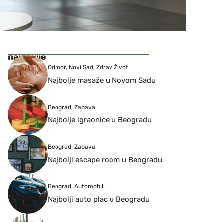
najnovije
Odmor
,
Novi Sad
,
Zdrav Život
Najbolje masaže u Novom Sadu
Beograd
,
Zabava
Najbolje igraonice u Beogradu
Beograd
,
Zabava
Najbolji escape room u Beogradu
Beograd
,
Automobili
Najbolji auto plac u Beogradu