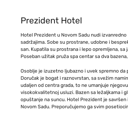
Prezident Hotel
Hotel Prezident u Novom Sadu nudi izvanredno 
sadržajima. Sobe su prostrane, udobne i besprek
san. Kupatila su prostrana i lepo opremljena, sa
Poseban užitak pruža spa centar sa dva bazena,
Osoblje je izuzetno ljubazno i uvek spremno da 
Doručak je bogat i raznovrstan, sa svežim namirn
udaljen od centra grada, to ne umanjuje njegovu
visokokvalitetnoj usluzi. Bazen sa ležaljkama i
opuštanje na suncu. Hotel Prezident je savršen i
Novom Sadu. Preporučujemo ga svim posetiocima, 