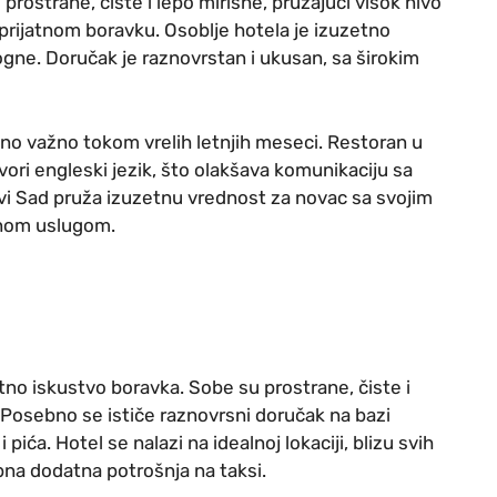
rostrane, čiste i lepo mirisne, pružajući visok nivo
prijatnom boravku. Osoblje hotela je izuzetno
gne. Doručak je raznovrstan i ukusan, sa širokim
tno važno tokom vrelih letnjih meseci. Restoran u
vori engleski jezik, što olakšava komunikaciju sa
 Sad pruža izuzetnu vrednost za novac sa svojim
dnom uslugom.
no iskustvo boravka. Sobe su prostrane, čiste i
Posebno se ističe raznovrsni doručak na bazi
 pića. Hotel se nalazi na idealnoj lokaciji, blizu svih
ebna dodatna potrošnja na taksi.