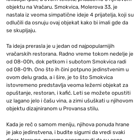
objektu na Vračaru. Smokvica, Molerova 33, je
nastala iz veoma simpatične ideje 4 prijatelja, koji su
odlučili da osnuju ovaj objekat kako bi imali gde da
se skupljaju.
Ta ideja prerasla je u jedan od najpopularnijih
vračarskih restorana. Radno vreme tokom nedelje je
od 08-00h, dok petkom i subotom Smokvica radi
od 08-01h. Ono što ih čini potpuno jedinstvenim u
ovom delu grada, a i šire, je to što Smokvica
istovremeno predstavlja veoma ležerni objekat za
opuštanje, restoran, i kafić. Leti se možete opustiti
uz lagano jelo i čašu vina, a zimi ušuškati u njihovom
objektu dizajniranom u Provansa stilu.
Kada je reč o samom meniju, njihova ponuda hrane
je jako jedinstvena, i budite sigurni da vredi svaki
dinar. Naravno, moramo napomenuti da su cene