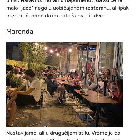
malo “jače” nego u uobičajenom restoranu, ali ipak
preporučujemo da im date šansu, ili dve.
Marenda
Nastavljamo, ali u drugačijem stilu. Vreme je da