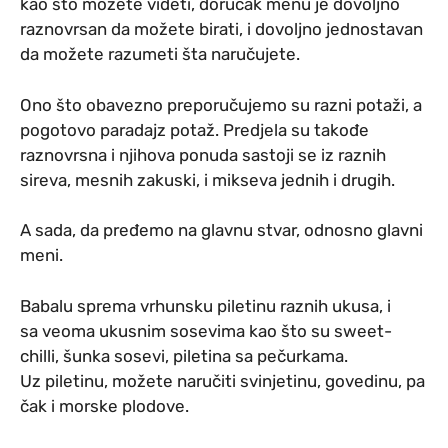
kao što možete videti, dorucak menu je dovoljno
raznovrsan da možete birati, i dovoljno jednostavan
da možete razumeti šta naručujete.
Ono što obavezno preporučujemo su razni potaži, a
pogotovo paradajz potaž. Predjela su takođe
raznovrsna i njihova ponuda sastoji se iz raznih
sireva, mesnih zakuski, i mikseva jednih i drugih.
A sada, da pređemo na glavnu stvar, odnosno glavni
meni.
Babalu sprema vrhunsku piletinu raznih ukusa, i
sa veoma ukusnim sosevima kao što su sweet-
chilli, šunka sosevi, piletina sa pečurkama.
Uz piletinu, možete naručiti svinjetinu, govedinu, pa
čak i morske plodove.