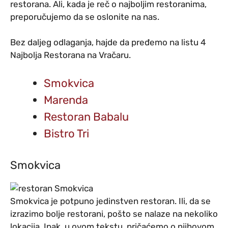
restorana. Ali, kada je reč o najboljim restoranima,
preporučujemo da se oslonite na nas.
Bez daljeg odlaganja, hajde da pređemo na listu 4
Najbolja Restorana na Vračaru.
Smokvica
Marenda
Restoran Babalu
Bistro Tri
Smokvica
Smokvica je potpuno jedinstven restoran. Ili, da se
izrazimo bolje restorani, pošto se nalaze na nekoliko
lokacija. Ipak, u ovom tekstu, pričaćemo o njihovom