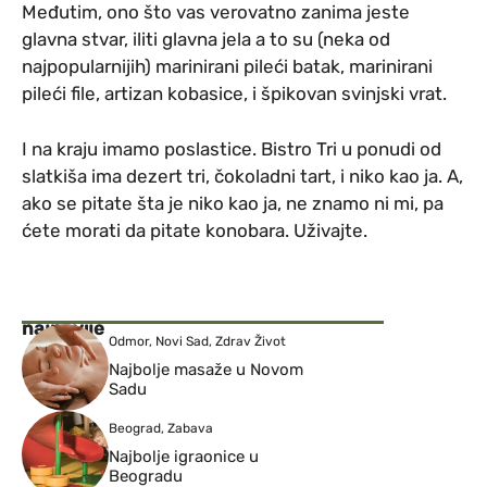
Međutim, ono što vas verovatno zanima jeste
glavna stvar, iliti glavna jela a to su (neka od
najpopularnijih) marinirani pileći batak, marinirani
pileći file, artizan kobasice, i špikovan svinjski vrat.
I na kraju imamo poslastice. Bistro Tri u ponudi od
slatkiša ima dezert tri, čokoladni tart, i niko kao ja. A,
ako se pitate šta je niko kao ja, ne znamo ni mi, pa
ćete morati da pitate konobara. Uživajte.
najnovije
Odmor
,
Novi Sad
,
Zdrav Život
Najbolje masaže u Novom
Sadu
Beograd
,
Zabava
Najbolje igraonice u
Beogradu