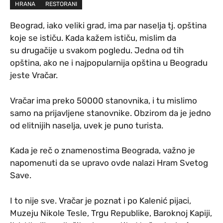
HRANA
RESTORANI
Beograd, iako veliki grad, ima par naselja tj. opština
koje se ističu. Kada kažem ističu, mislim da
su drugačije u svakom pogledu. Jedna od tih
opština, ako ne i najpopularnija opština u Beogradu
jeste Vračar.
Vračar ima preko 50000 stanovnika, i tu mislimo
samo na prijavljene stanovnike. Obzirom da je jedno
od elitnijih naselja, uvek je puno turista.
Kada je reč o znamenostima Beograda, važno je
napomenuti da se upravo ovde nalazi Hram Svetog
Save.
I to nije sve. Vračar je poznat i po Kalenić pijaci,
Muzeju Nikole Tesle, Trgu Republike, Baroknoj Kapiji,