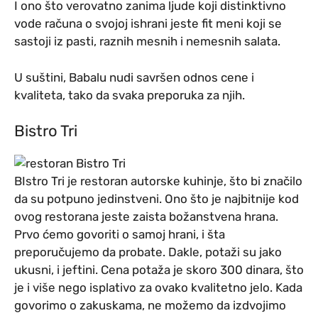
I ono što verovatno zanima ljude koji distinktivno
vode računa o svojoj ishrani jeste fit meni koji se
sastoji iz pasti, raznih mesnih i nemesnih salata.
U suštini, Babalu nudi savršen odnos cene i
kvaliteta, tako da svaka preporuka za njih.
Bistro Tri
BIstro Tri je restoran autorske kuhinje, što bi značilo
da su potpuno jedinstveni. Ono što je najbitnije kod
ovog restorana jeste zaista božanstvena hrana.
Prvo ćemo govoriti o samoj hrani, i šta
preporučujemo da probate. Dakle, potaži su jako
ukusni, i jeftini. Cena potaža je skoro 300 dinara, što
je i više nego isplativo za ovako kvalitetno jelo. Kada
govorimo o zakuskama, ne možemo da izdvojimo