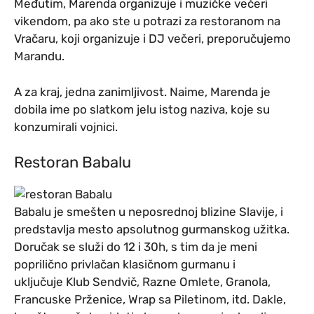
Međutim, Marenda organizuje i muzičke večeri
vikendom, pa ako ste u potrazi za restoranom na
Vračaru, koji organizuje i DJ večeri, preporučujemo
Marandu.
A za kraj, jedna zanimljivost. Naime, Marenda je
dobila ime po slatkom jelu istog naziva, koje su
konzumirali vojnici.
Restoran Babalu
Babalu je smešten u neposrednoj blizine Slavije, i
predstavlja mesto apsolutnog gurmanskog užitka.
Doručak se služi do 12 i 30h, s tim da je meni
poprilično privlačan klasičnom gurmanu i
uključuje Klub Sendvič, Razne Omlete, Granola,
Francuske Prženice, Wrap sa Piletinom, itd. Dakle,