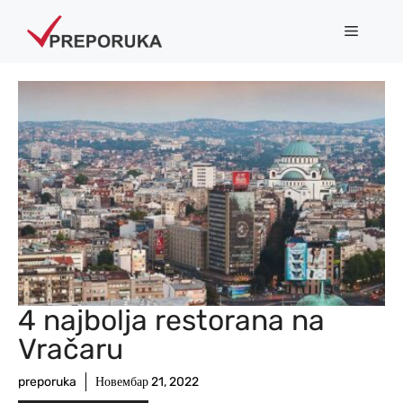
Skip
Menu
to
content
4 najbolja restorana na
Vračaru
preporuka
Новембар 21, 2022