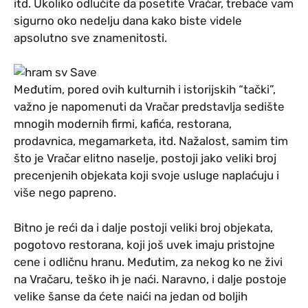
itd. Ukoliko odlučite da posetite Vračar, trebaće vam
sigurno oko nedelju dana kako biste videle
apsolutno sve znamenitosti.
Međutim, pored ovih kulturnih i istorijskih “tački”,
važno je napomenuti da Vračar predstavlja sedište
mnogih modernih firmi, kafića, restorana,
prodavnica, megamarketa, itd. Nažalost, samim tim
što je Vračar elitno naselje, postoji jako veliki broj
precenjenih objekata koji svoje usluge naplaćuju i
više nego papreno.
Bitno je reći da i dalje postoji veliki broj objekata,
pogotovo restorana, koji još uvek imaju pristojne
cene i odličnu hranu. Međutim, za nekog ko ne živi
na Vračaru, teško ih je naći. Naravno, i dalje postoje
velike šanse da ćete naići na jedan od boljih