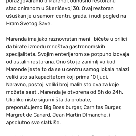
porazgovaramo o Marendi, odnosno restoranu
stacioniranom u Skerlićevoj 30. Ovaj restoran
ušuškan je u samom centru grada, i nudi pogled na
Hram Svetog Save.
Marenda ima jako raznovrstan meni i bićete u prilici
da birate između mnoštva gastronomskih
specijaliteta. Svojim enterijerom se potpuno izdvaja
od ostalih restorana. Ono što je zanimljivo kod
Marende jeste to da se u centru samog lokala nalazi
veliki sto sa kapacitetom koji prima 10 ljudi.
Naravno, postoji veliki broj malih stolova za koje
možete sesti. Marenda je otvorena od 8h do 24h.
Ukoliko niste sigurni šta da probate,
preporučujemo Big Boss burger, Carnitas Burger,
Margret de Canard, Jean Martin DImanche, i
apsolutno sve slatkiše.