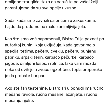
omiljene trougliće, tako da naručite po vašoj želji-
garantujemo da su sve opcije ukusne.
Sada, kada smo završili sa pričom o zakuskama,
hajde da pređemo na malo zanimljivija jela.
Kao što smo već napomenuli, Bistro Tri je poznat po
autorkoj kuhinji koja uključuje, kada govorimo o
specijalitetima, pečenu cveklu, pečenu punjenu
papriku, srpski terin, karpaćo pečurke, karpaćo
jagode, dimljeni losos, i rolnice. Iako vam možda
neka od ovih jela zvuče egzotično, topla preporuka
je da probate bar par.
Ako ste fan testenine, Bistro Tri u ponudi ima ručno
mešane raviole, ručno mešane lazanjete, i ručno
mešanje njoke.