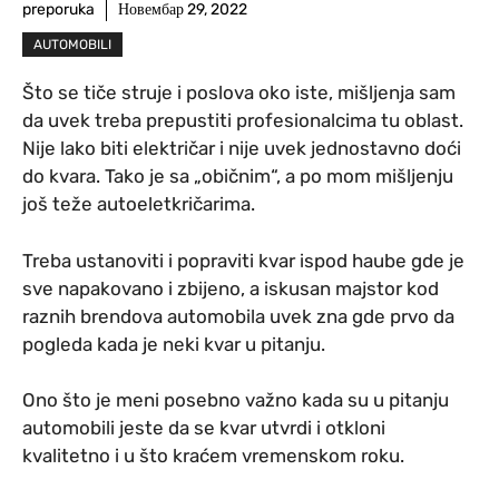
preporuka
Новембар 29, 2022
AUTOMOBILI
Što se tiče struje i poslova oko iste, mišljenja sam
da uvek treba prepustiti profesionalcima tu oblast.
Nije lako biti električar i nije uvek jednostavno doći
do kvara. Tako je sa „običnim“, a po mom mišljenju
još teže autoeletkričarima.
Treba ustanoviti i popraviti kvar ispod haube gde je
sve napakovano i zbijeno, a iskusan majstor kod
raznih brendova automobila uvek zna gde prvo da
pogleda kada je neki kvar u pitanju.
Ono što je meni posebno važno kada su u pitanju
automobili jeste da se kvar utvrdi i otkloni
kvalitetno i u što kraćem vremenskom roku.