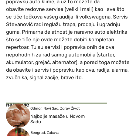
popravku auto klime, a uz to možete da
obavite redovne servise (veliki i mali) kao i sve što
se tiče točkova vašeg audija ili volkswagena. Servis
Stevanović radi reglažu trapa, prodaju i ugradnju
guma. Primarna delatnost je naravno auto elektrika i
što se tiče nje ovde možete dobiti kompletan
repertoar. Tu su servisi i popravka onih delova
nepohodnih za rad samog automobila (starter,
akumulator, grejač, alternator), a pored toga možete
da obavite i servis i popravku kablova, radija, alarma,
zvučnika, signalizacije, brave itd.
najnovije
Odmor
,
Novi Sad
,
Zdrav Život
Najbolje masaže u Novom
Sadu
Beograd
,
Zabava