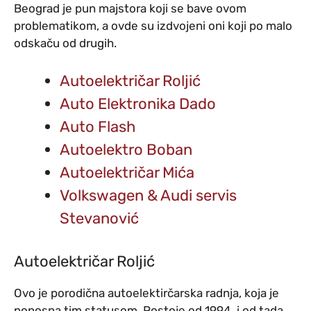
Beograd je pun majstora koji se bave ovom
problematikom, a ovde su izdvojeni oni koji po malo
odskaču od drugih.
Autoelektričar Roljić
Auto Elektronika Dado
Auto Flash
Autoelektro Boban
Autoelektričar Mića
Volkswagen & Audi servis
Stevanović
Autoelektričar Roljić
Ovo je porodična autoelektirčarska radnja, koja je
ponosna tim statusom. Postoje od 1994. i od tada