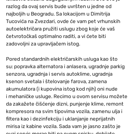
razlog da ovaj servis bude uvršten u jedne od
najboljih u Beogradu. Sa lokacijom u Dimitrija
Tucovića na Zvezdari, ovde će vam pet vrhunskih
autoelektričara pružiti uslugu zbog koje će vaš
četvrotočkaš optimalno raditi, a vi ćete biti
zadovoljni za upravljačem istog.
Pored standardnih električarskih usluga kao što
su: popravka alternatora i anlasera, ugradnje parkig
senzora, ugradnja i servis autoklime, ugradnja
ksenon svetala i štelovanje farova, zamena
akumulatora (i kupovina istog kod njih) oni nude
i mehaničke usluge. Recimo u ovom servisu možete
da zakažete čišćenje dizni, punjenje klime, remont
kompresora na svim tipovima vozila, zamenu ulja i
filtera kao i dezinfekciju i uklanjanje neprijatnih
mirisa iz kabine vozila. Sada vam je jasno zašto je
ovaj servis morao biti na ovom spisku, dobijate