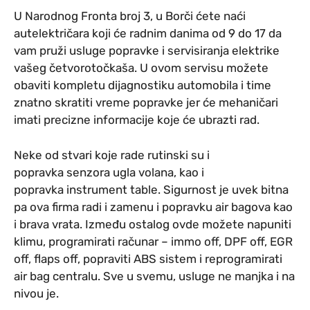
U Narodnog Fronta broj 3, u Borči ćete naći
autelektričara koji će radnim danima od 9 do 17 da
vam pruži usluge popravke i servisiranja elektrike
vašeg četvorotočkaša. U ovom servisu možete
obaviti kompletu dijagnostiku automobila i time
znatno skratiti vreme popravke jer će mehaničari
imati precizne informacije koje će ubrazti rad.
Neke od stvari koje rade rutinski su i
popravka senzora ugla volana, kao i
popravka instrument table. Sigurnost je uvek bitna
pa ova firma radi i zamenu i popravku air bagova kao
i brava vrata. Između ostalog ovde možete napuniti
klimu, programirati računar – immo off, DPF off, EGR
off, flaps off, popraviti ABS sistem i reprogramirati
air bag centralu. Sve u svemu, usluge ne manjka i na
nivou je.