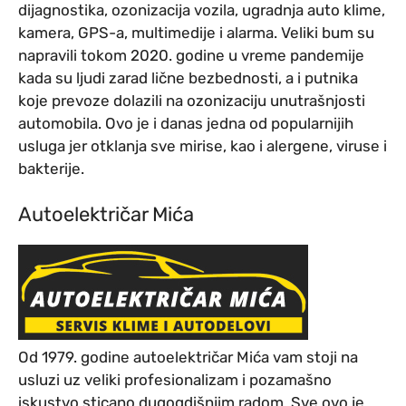
dijagnostika, ozonizacija vozila, ugradnja auto klime,
kamera, GPS-a, multimedije i alarma. Veliki bum su
napravili tokom 2020. godine u vreme pandemije
kada su ljudi zarad lične bezbednosti, a i putnika
koje prevoze dolazili na ozonizaciju unutrašnjosti
automobila. Ovo je i danas jedna od popularnijih
usluga jer otklanja sve mirise, kao i alergene, viruse i
bakterije.
Autoelektričar Mića
Od 1979. godine autoelektričar Mića vam stoji na
usluzi uz veliki profesionalizam i pozamašno
iskustvo sticano dugogdišnjim radom. Sve ovo je