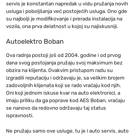
servis je konstantan napredak u vidu pružanja novih
usluga i poboljšanja već postojećih usluga. Ono gde
su najbolji je modifikovanje i prerada instalacija na
vozila, ona prva delatnost u kojoj su najiskusniji.
Autoelektro Boban
Ova radnja postoji još od 2004. godine i od prvog
dana svog postojanja pružaju svoj maksimum bez
obzira na klijenta. Ovakvim pristupom radu su
izgradili reputaciju i održavaju je, sa velikim brojem
zadovoljnih klijenata koji se rado vraćaju kod njih.
Oni koji jednom iskuse kvar na auto elektronici, a
imaju priliku da ga poprave kod AES Boban, vraćaju
se nanovo da redovno održavaju taj status
ispravnosti.
Ne pružaju samo ove usluge, tu je i auto servis, auto