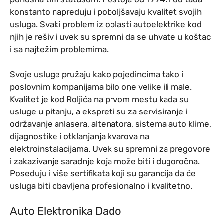
konstanto napreduju i poboljšavaju kvalitet svojih
usluga. Svaki problem iz oblasti autoelektrike kod
njih je rešiv i uvek su spremni da se uhvate u koštac
i sa najtežim problemima.
Svoje usluge pružaju kako pojedincima tako i
poslovnim kompanijama bilo one velike ili male.
Kvalitet je kod Roljića na prvom mestu kada su
usluge u pitanju, a ekspreti su za servisiranje i
održavanje anlasera, altenatora, sistema auto klime,
dijagnostike i otklanjanja kvarova na
elektroinstalacijama. Uvek su spremni za pregovore
i zakazivanje saradnje koja može biti i dugoročna.
Poseduju i više sertifikata koji su garancija da će
usluga biti obavljena profesionalno i kvalitetno.
Auto Elektronika Dado